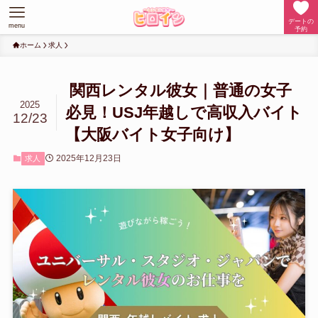
デートの
menu
予約
ホーム
求人
関西レンタル彼女｜普通の女子
2025
必見！USJ年越しで高収入バイト
12/23
【大阪バイト女子向け】
2025年12月23日
求人