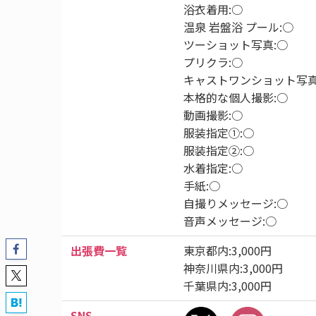
浴衣着用:○
温泉 岩盤浴 プール:○
ツーショット写真:○
プリクラ:○
キャストワンショット写真
本格的な個人撮影:○
動画撮影:○
服装指定①:○
服装指定②:○
水着指定:○
手紙:○
自撮りメッセージ:○
音声メッセージ:○
出張費一覧
東京都内:3,000円
神奈川県内:3,000円
千葉県内:3,000円
SNS