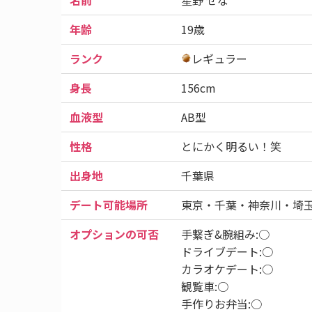
名前
星野 せな
年齢
19歳
ランク
レギュラー
身長
156cm
血液型
AB型
性格
とにかく明るい！笑
出身地
千葉県
デート可能場所
東京・千葉・神奈川・埼玉
オプションの可否
手繋ぎ&腕組み:○
ドライブデート:○
カラオケデート:○
観覧車:○
手作りお弁当:○