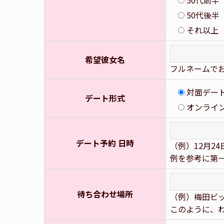
50代前半
50代後半
それ以上
希望彼女名
フルネームで
対面デー
デート形式
オンライ
デート予約 日時
（例）12月24
例を参考に第一
待ち合わせ場所
（例）梅田ビ
このように、