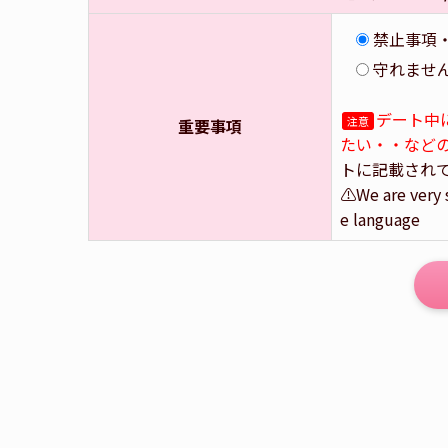
禁止事項
守れませ
デート中
注意
重要事項
たい・・など
トに記載され
⚠️We are very 
e language