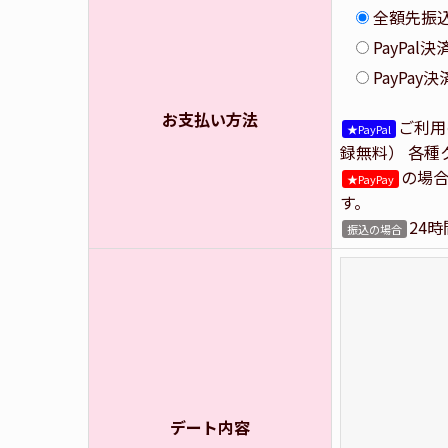
全額先振
PayPal
PayPay決
お支払い方法
ご利用
★PayPal
録無料） 各
の場合
★PayPay
す。
24
振込の場合
デート内容