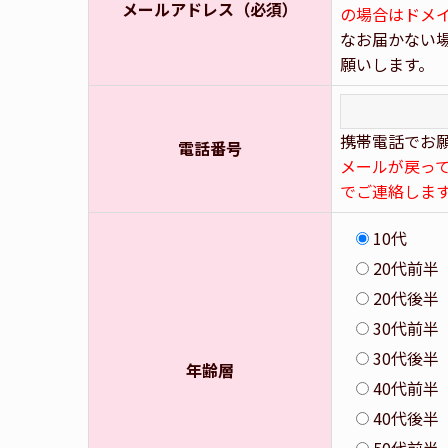
メールアドレス（必須）
の場合はドメ
なお届かない
願いします。
携帯電話でお願
電話番号
メールが戻っ
でご連絡しま
10代
20代前半
20代後半
30代前半
30代後半
年齢層
40代前半
40代後半