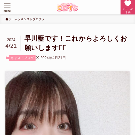
デートの
menu
予約
ホーム
キャストブログ
早川藍です！これからよろしくお
2024
4/21
願いします🙇‍♀️
2024年4月21日
キャストブログ