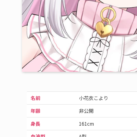
名前
小花衣こより
年齢
非公開
身長
161cm
血液型
A型