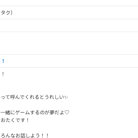
オタク）
ラ！
て！
って呼んでくれるとうれしい✨️
と一緒にゲームするのが夢だよ♡
なおたくです！
いろんなお話しよう！！