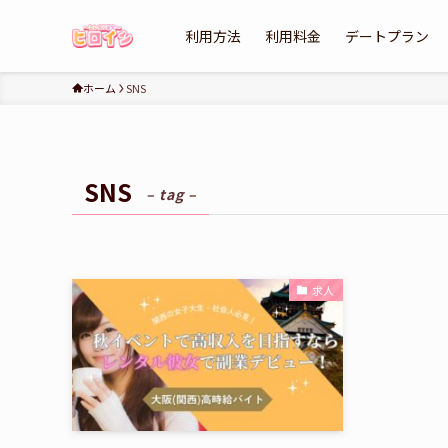
利用方法
利用料金
デートプラン
ホーム
SNS
SNS
– tag –
求人