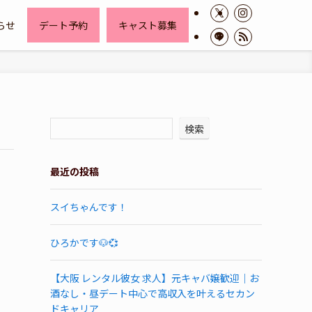
らせ
デート予約
キャスト募集
検索
最近の投稿
スイちゃんです！
ひろかです🐶💞
【大阪 レンタル彼女 求人】元キャバ嬢歓迎｜お
酒なし・昼デート中心で高収入を叶えるセカン
ドキャリア