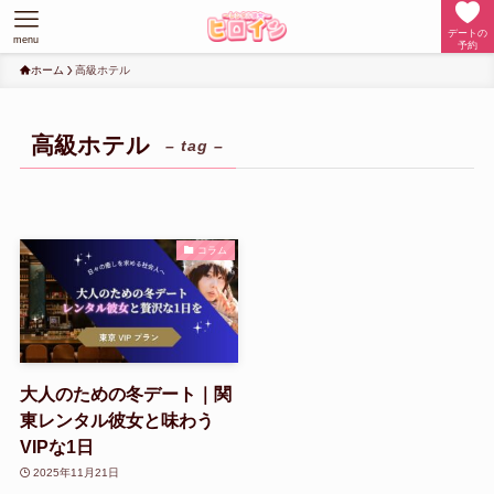
デートの
menu
予約
ホーム
高級ホテル
高級ホテル
– tag –
コラム
大人のための冬デート｜関
東レンタル彼女と味わう
VIPな1日
2025年11月21日