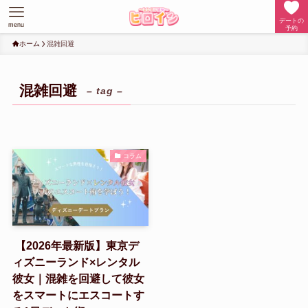
デートの
menu
予約
ホーム
混雑回避
混雑回避
– tag –
コラム
【2026年最新版】東京デ
ィズニーランド×レンタル
彼女｜混雑を回避して彼女
をスマートにエスコートす