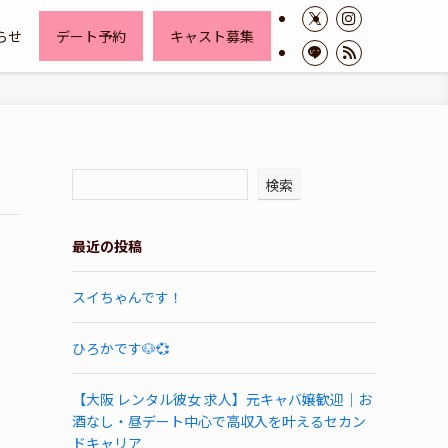
らせ
デート予約
キャスト募集
検索
最近の投稿
スイちゃんです！
ひろかです🐶💞
【大阪 レンタル彼女 求人】元キャバ嬢歓迎｜お
酒なし・昼デート中心で高収入を叶えるセカン
ドキャリア