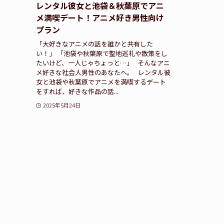
レンタル彼女と池袋＆秋葉原でアニ
メ満喫デート！アニメ好き男性向け
プラン
「大好きなアニメの話を誰かと共有した
い！」 「池袋や秋葉原で聖地巡礼や散策をし
たいけど、一人じゃちょっと…」 そんなアニ
メ好きな社会人男性のあなたへ。 レンタル彼
女と池袋や秋葉原でアニメを満喫するデート
をすれば、好きな作品の話...
2025年5月24日