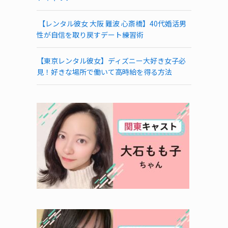
【レンタル彼女 大阪 難波 心斎橋】40代婚活男
性が自信を取り戻すデート練習術
【東京レンタル彼女】ディズニー大好き女子必
見！好きな場所で働いて高時給を得る方法