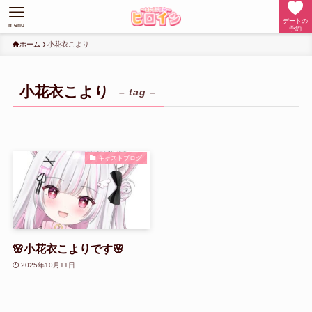
デートの
menu
予約
ホーム
小花衣こより
小花衣こより
– tag –
キャストブログ
🌸小花衣こよりです🌸
2025年10月11日