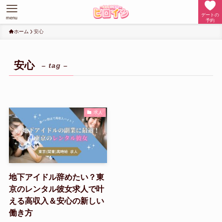
デートの
menu
予約
ホーム
安心
安心
– tag –
求人
地下アイドル辞めたい？東
京のレンタル彼女求人で叶
える高収入＆安心の新しい
働き方