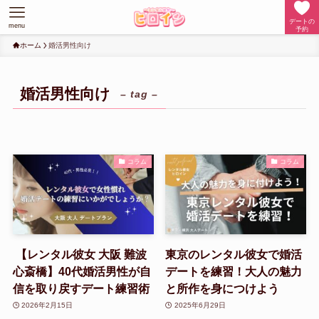
デートの
menu
予約
ホーム
婚活男性向け
婚活男性向け
– tag –
コラム
コラム
【レンタル彼女 大阪 難波
東京のレンタル彼女で婚活
心斎橋】40代婚活男性が自
デートを練習！大人の魅力
信を取り戻すデート練習術
と所作を身につけよう
2026年2月15日
2025年6月29日