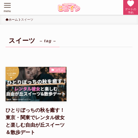
デートの
menu
予約
ホーム
スイーツ
スイーツ
– tag –
コラム
ひとりぼっちの秋を癒す！
東京・関東でレンタル彼女
と楽しむ自由が丘スイーツ
＆散歩デート