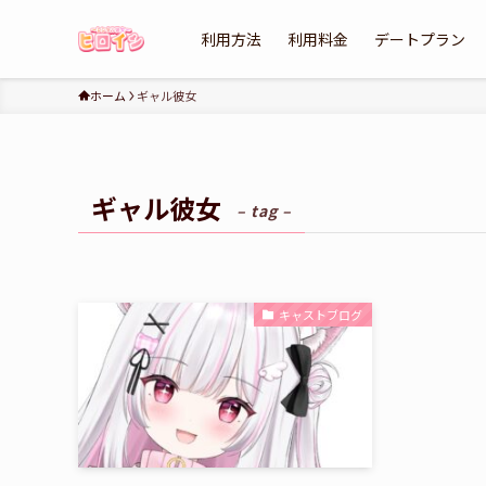
利用方法
利用料金
デートプラン
ホーム
ギャル彼女
ギャル彼女
– tag –
キャストブログ