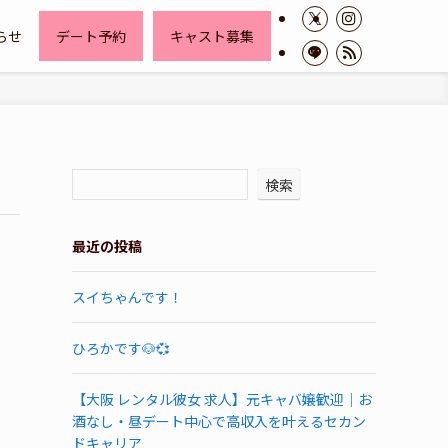
らせ
デート予約
キャスト募集
検索
最近の投稿
スイちゃんです！
ひろかです🐶💞
【大阪 レンタル彼女 求人】元キャバ嬢歓迎｜お
酒なし・昼デート中心で高収入を叶えるセカン
ドキャリア