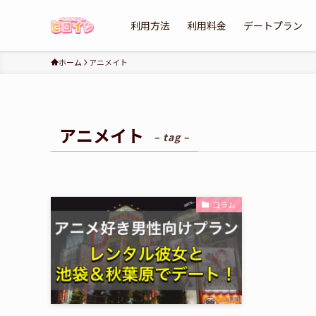
利用方法
利用料金
デートプラン
ホーム
アニメイト
アニメイト
– tag –
コラム