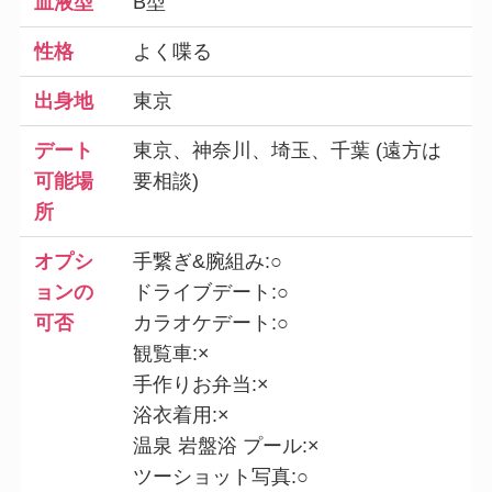
血液型
B型
性格
よく喋る
出身地
東京
デート
東京、神奈川、埼玉、千葉 (遠方は
可能場
要相談)
所
オプシ
手繋ぎ&腕組み:○
ョンの
ドライブデート:○
可否
カラオケデート:○
観覧車:×
手作りお弁当:×
浴衣着用:×
温泉 岩盤浴 プール:×
ツーショット写真:○