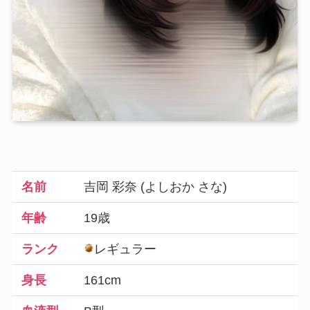
名前
吉岡 彩奈 (よしおか さな)
年齢
19歳
ランク
レギュラー
身長
161cm