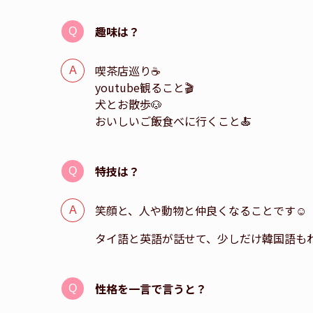
趣味は？
喫茶店巡り☕️
youtube観ること🎬
犬とお散歩🐶
おいしいご飯食べに行くこと🍝
特技は？
笑顔と、人や動物と仲良くなることです☺️
タイ語と英語が話せて、少しだけ韓国語もわかりま
性格を一言で言うと？