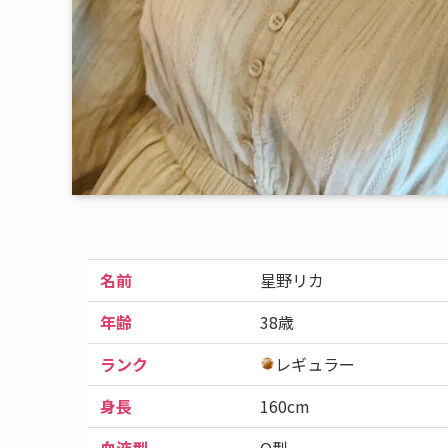
名前
星野リカ
年齢
38歳
ランク
レギュラー
身長
160cm