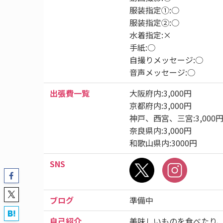
服装指定①:○
服装指定②:○
水着指定:×
手紙:○
自撮りメッセージ:○
音声メッセージ:○
出張費一覧
大阪府内:3,000円
京都府内:3,000円
神戸、西宮、三宮:3,000
奈良県内:3,000円
和歌山県内:3000円
SNS
ブログ
準備中
自己紹介
美味しいものを食べたり、