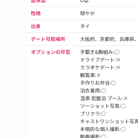
血液型
O型
性格
穏やか
出身
タイ
デート可能場所
大阪府、京都府、兵庫県、
オプションの可否
手繋ぎ&腕組み:○
ドライブデート:×
カラオケデート:×
観覧車:×
手作りお弁当:○
浴衣着用:○
温泉 岩盤浴 プール:×
ツーショット写真:○
プリクラ:○
キャストワンショット写真
本格的な個人撮影:○
動画撮影:○