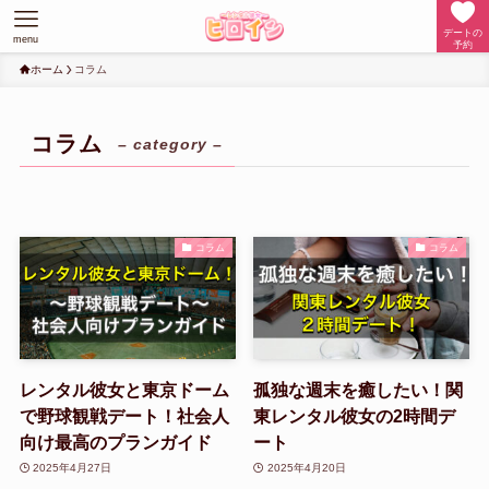
デートの
menu
予約
ホーム
コラム
コラム
– category –
コラム
コラム
レンタル彼女と東京ドーム
孤独な週末を癒したい！関
で野球観戦デート！社会人
東レンタル彼女の2時間デ
向け最高のプランガイド
ート
2025年4月27日
2025年4月20日